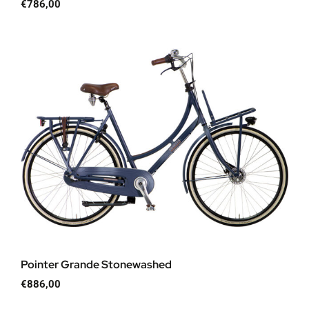
€
786,00
Pointer Grande Stonewashed
€
886,00