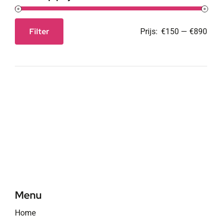
Filter
Prijs:
€150
—
€890
Min.
Max.
prijs
prijs
Menu
Home