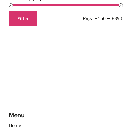
Filter
Prijs:
€150
—
€890
Min.
Max.
prijs
prijs
Menu
Home