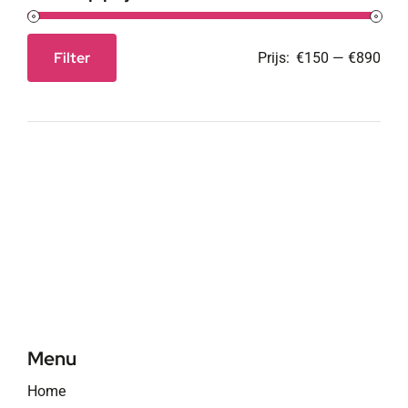
Filter
Prijs:
€150
—
€890
Min.
Max.
prijs
prijs
Menu
Home