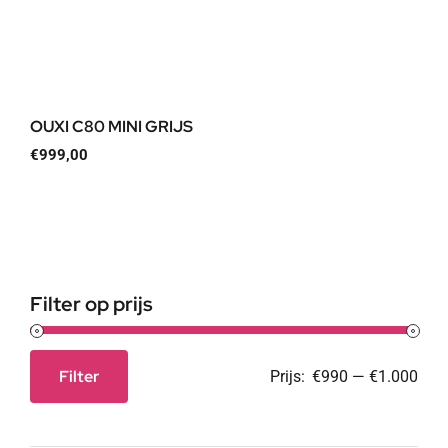
OUXI C80 MINI GRIJS
€
999,00
Filter op prijs
Filter
Prijs:
€990
—
€1.000
Min.
Max.
prijs
prijs