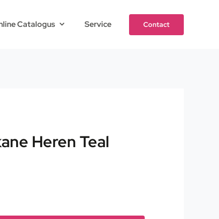
nline Catalogus
Service
Contact
kane Heren Teal