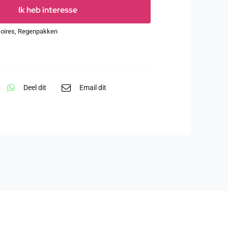
Ik heb interesse
oires
,
Regenpakken
Deel dit
Email dit