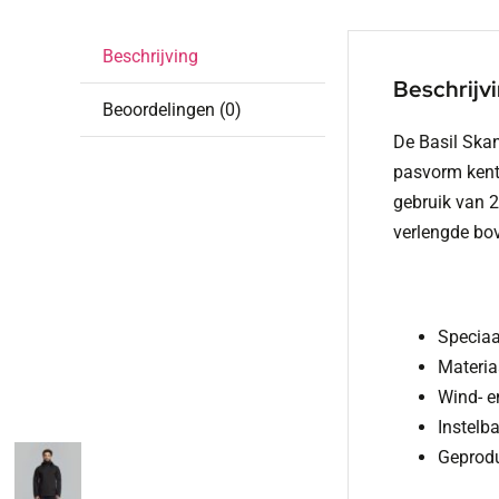
Beschrijving
Beschrijv
Beoordelingen (0)
De Basil Skan
pasvorm kent:
gebruik van 
verlengde bov
Speciaa
Materia
Wind- e
Instelb
Geprodu