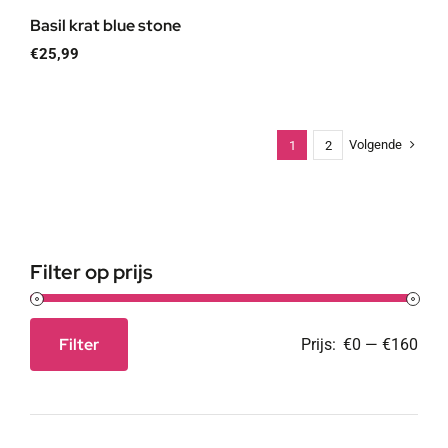
Basil krat blue stone
€
25,99
Volgende
1
2
Filter op prijs
Filter
Prijs:
€0
—
€160
Min.
Max.
prijs
prijs